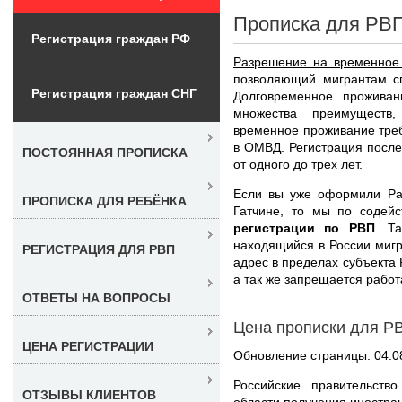
Прописка для РВП
Регистрация граждан РФ
Разрешение на временное
позволяющий мигрантам сп
Регистрация граждан СНГ
Долговременное прожива
множества преимуществ
временное проживание треб
в ОМВД. Регистрация после
ПОСТОЯННАЯ ПРОПИСКА
от одного до трех лет.
Если вы уже оформили Ра
ПРОПИСКА ДЛЯ РЕБЁНКА
Гатчине, то мы по содей
регистрации по РВП
. Т
находящийся в России мигр
РЕГИСТРАЦИЯ ДЛЯ РВП
адрес в пределах субъекта 
а так же запрещается работ
ОТВЕТЫ НА ВОПРОСЫ
Цена прописки для РВ
ЦЕНА РЕГИСТРАЦИИ
Обновление страницы: 04.0
Российские правительств
ОТЗЫВЫ КЛИЕНТОВ
области получения иностр